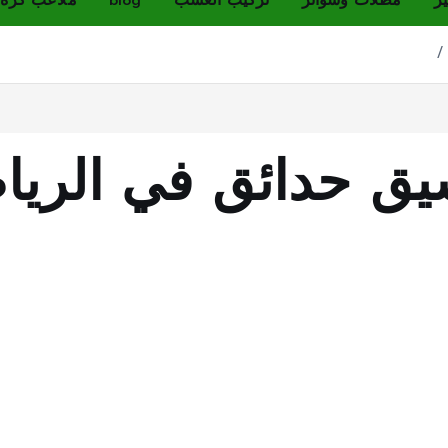
ير
مظلات وسواتر
تركيب العشب
blog
ملاعب كرة 
ق حدائق في الري