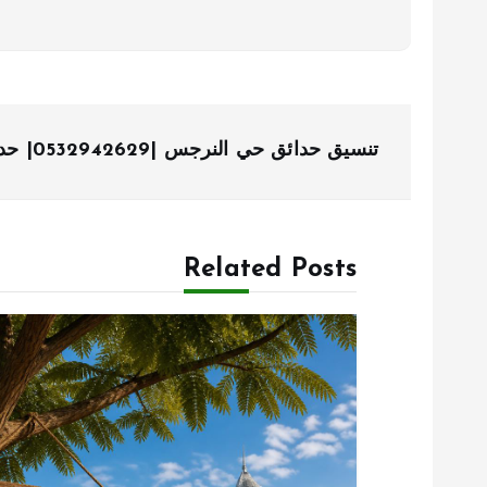
ت
تنسيق حدائق حي النرجس |0532942629| حدائق الياسمين
ص
فّ
Related Posts
ح
ا
ل