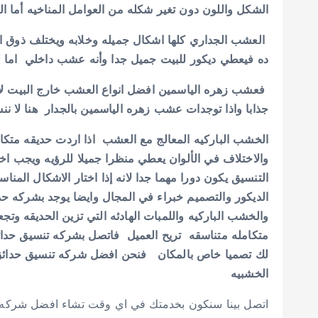
الشكل واللون دون تغير شكله من العوامل المناخيه أما ا
العشب الجداري كلها اشكال جميله وخلابه ويختلف ذوق ال
ده فيعطي ديكور للبيت جميل جدا وأنه عشب داخلي اما لو
فعشب زهره الياسمين افضل انواع العشب خارج البيت لان
جذابا واذا توجدات عشب زهره الياسمين بالجدار هنا لا ن
الخشب الباركيه المعالج مع العشب اذا اردت حديقه مت
والاختلاف في الألوان يعطي منظرا جميلا للرؤيه ويجب ا
التنسيق يكون دورا مهما جدا لانه إذا اختار الاشكال ال
الديكور والتصميم خبراء في المجال وايضا يوجد بشركه ح
والخشب الباركيه واللمبات الهادئه التي تزين الحديقه و
متكامله متناسقه تريح العميل فاتصل بشركه تنسيق حدائ
لك تصميا خاص بالمكان فنحن افضل شركه تنسيق حدائق ب
الخشبيه
اتصل بينا سنكون بخدمتك في اي وقت تشاء افضل شركه ت