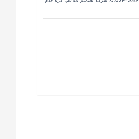
لإنشاء الملاعب الرياضية بأعلى جودة. اتصل بنا: 0532942629. شركة تصميم ملاعب كرة قدم