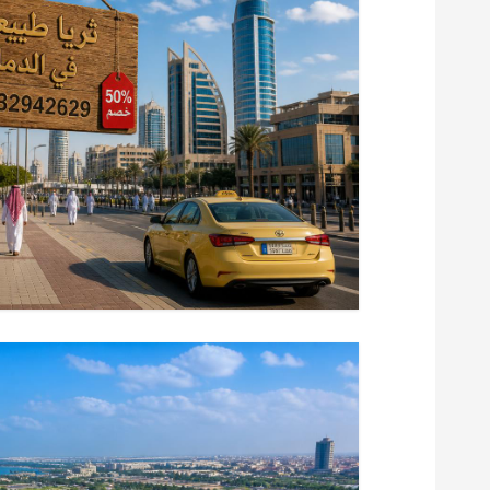
م
ق
ا
ل
ا
ت