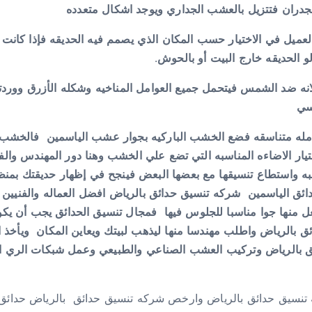
لجدران فتتزيل بالعشب الجداري ويوجد اشكال متعدده
عميل في الاختيار حسب المكان الذي يصمم فيه الحديقه فإذا كانت 
 الحديقه خارج البيت أو بالحوش.
ه ضد الشمس فيتحمل جميع العوامل المناخيه وشكله الأزرق ووردته
نسي
كامله متناسقه فضع الخشب الباركيه بجوار عشب الياسمين فالخشب
ختيار الاضاءه المناسبه التي تضع علي الخشب وهنا دور المهندس وا
مناسبه واستطاع تنسيقها مع بعضها البعض فينجح في إظهار حديقتك ب
دائق الياسمين شركه تنسيق حدائق بالرياض افضل العماله والفنيين
تجعل منها جوا مناسبا للجلوس فيها فمجال تنسيق الحدائق يجب أن ي
ق بالرياض واطلب مهندسا منها ليذهب لبيتك ويعاين المكان ويأخذ
الرياض وتركيب العشب الصناعي والطبيعي وعمل شبكات الري الاوت
نسيق حدائق بالرياض وارخص شركه تنسيق حدائق بالرياض حدائق ا