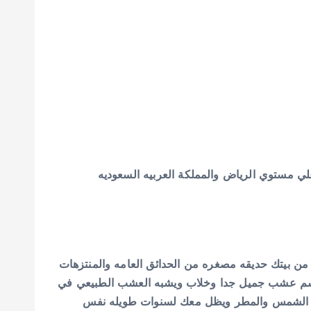
 مستوي الرياض والمملكة العربيه السعوديه
من بيتك حديقه مصغره من الحدائق العامه والمنتزهات
ح لا داعي للخروج يوما وعندك ببيتك حديقه مصممه من الجواد انواع العشب الصناعي كمثال للارضيه فعشب المخلوط4سم عشب جميل جدا وخلاب ويشبه العشب الطبيعي في
ضد الشمس والمطر ويظل معك لسنوات طويله نفس