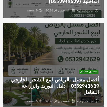
الداخلية (0532942629)
من
مشرف
أغسطس 8, 2026
8 views
تنسيق حدائق
أفضل مشتل بالرياض لبيع الشجر الخارجي
0532942629 | دليل التوريد والزراعة
الشامل
من
مشرف
أغسطس 8, 2026
8 views