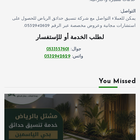
التواصل:
يمكن للعملاء التواصل مع شركة تنسيق حدائق الرياض للحصول على
استشارات مجانية وعروض مخصصة عبر الرقم 0532942629.
لطلب الخدمة أو للإستفسار
جوال:
0533557601
واتس:
0532942629
You Missed